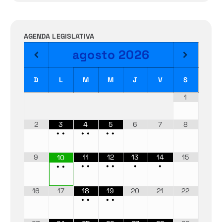
AGENDA LEGISLATIVA
agosto
2026
D
L
M
M
J
V
S
1
2
3
4
5
6
7
8
•
•
•
•
•
•
9
11
12
13
14
15
10
•
•
•
•
•
•
•
•
16
17
18
19
20
21
22
•
•
•
•