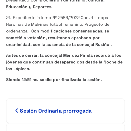
presentado por la
Comisión de Turismo, Cultura,
Educación y Deportes.
21. Expediente Interno Nº 2586/2022 Cpo. 1 – copa
Heroínas de Malvinas futbol femenino. Proyecto de
ordenanza.
Con modificaciones consensuadas, se
sometió a votación, resultando aprobado por
unanimidad, con la ausencia de la concejal Rusiñol.
Antes de cerrar, la concejal Méndez Pinela recordó a los
jóvenes que continúan desaparecidos desde la Noche de
los Lápices.
Siendo 12:51 hs. se dio por finalizada la sesión.
N
Sesión Ordinaria prorrogada
a
v