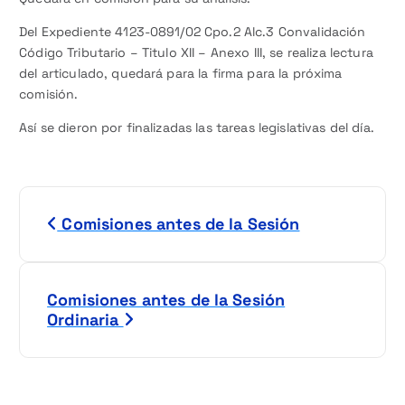
Del Expediente 4123-0891/02 Cpo.2 Alc.3 Convalidación
Código Tributario – Titulo XII – Anexo III, se realiza lectura
del articulado, quedará para la firma para la próxima
comisión.
Así se dieron por finalizadas las tareas legislativas del día.
N
Comisiones antes de la Sesión
a
v
Comisiones antes de la Sesión
e
Ordinaria
g
a