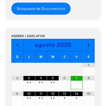
Búsqueda de Documentos
AGENDA LEGISLATIVA
agosto
2026
D
L
M
M
J
V
S
1
2
3
4
5
6
8
7
•
•
•
•
•
•
9
10
11
12
13
14
15
•
•
•
•
•
•
•
•