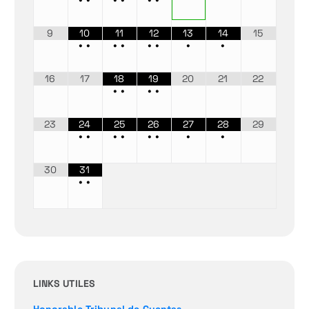
9
10
11
12
13
14
15
•
•
•
•
•
•
•
•
16
17
18
19
20
21
22
•
•
•
•
23
24
25
26
27
28
29
•
•
•
•
•
•
•
•
30
31
•
•
LINKS UTILES