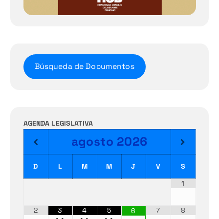
Búsqueda de Documentos
AGENDA LEGISLATIVA
agosto
2026
D
L
M
M
J
V
S
1
2
3
4
5
7
8
6
•
•
•
•
•
•