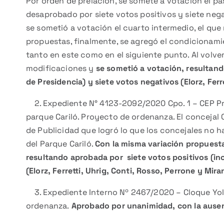
Por orden de prelación, se somete a votación el pa
desaprobado por siete votos positivos y siete negat
se sometió a votación el cuarto intermedio, el que 
propuestas, finalmente, se agregó el condicionami
tanto en este como en el siguiente punto. Al volver 
modificaciones y
se sometió a votación, resultand
de Presidencia) y siete votos negativos (Elorz, Ferr
2. Expediente N° 4123-2092/2020 Cpo. 1 – CEP Pr
parque Cariló. Proyecto de ordenanza. El concejal C
de Publicidad que logró lo que los concejales no ha
del Parque Cariló.
Con la misma variación propuesta
resultando aprobada por siete votos positivos (inc
(Elorz, Ferretti, Uhrig, Conti, Rosso, Perrone y Mira
3. Expediente Interno Nº 2467/2020 – Cloque Yola
ordenanza.
Aprobado por unanimidad, con la ausenc