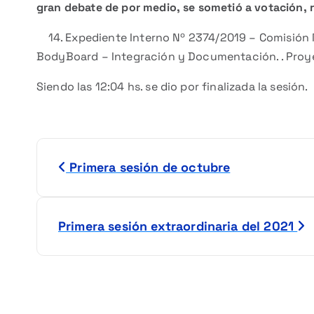
gran debate de por medio, se sometió a votación,
14. Expediente Interno Nº 2374/2019 – Comisión M
BodyBoard – Integración y Documentación. . Pro
Siendo las 12:04 hs. se dio por finalizada la sesión.
N
Primera sesión de octubre
a
v
Primera sesión extraordinaria del 2021
e
g