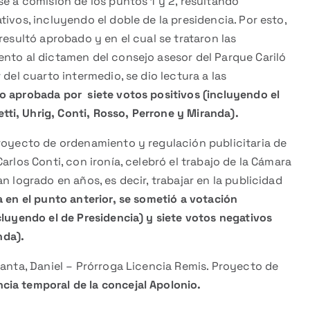
se a comisión de los puntos 1 y 2, resultando
ivos, incluyendo el doble de la presidencia. Por esto,
resultó aprobado y en el cual se trataron las
ento al dictamen del consejo asesor del Parque Cariló
del cuarto intermedio, se dio lectura a las
o aprobada por siete votos positivos (incluyendo el
etti, Uhrig, Conti, Rosso, Perrone y Miranda).
oyecto de ordenamiento y regulación publicitaria de
arlos Conti, con ironía, celebró el trabajo de la Cámara
n logrado en años, es decir, trabajar en la publicidad
 en el punto anterior, se sometió a votación
luyendo el de Presidencia) y siete votos negativos
nda).
nta, Daniel – Prórroga Licencia Remis. Proyecto de
ia temporal de la concejal Apolonio.