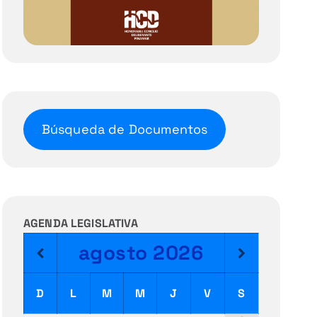
Búsqueda de Documentos
AGENDA LEGISLATIVA
agosto
2026
D
L
M
M
J
V
S