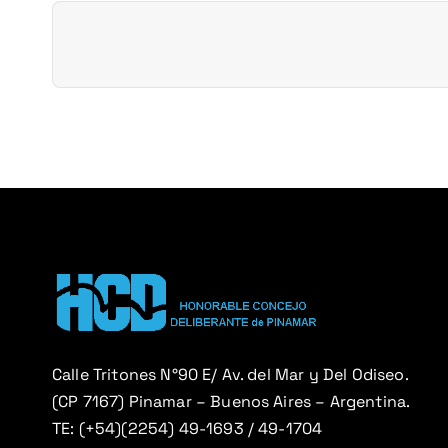
a
c
i
ó
n
d
e
e
Calle Tritones N°90 E/ Av. del Mar y Del Odiseo.
(CP 7167) Pinamar – Buenos Aires – Argentina.
n
TE: (+54)(2254) 49-1693 / 49-1704