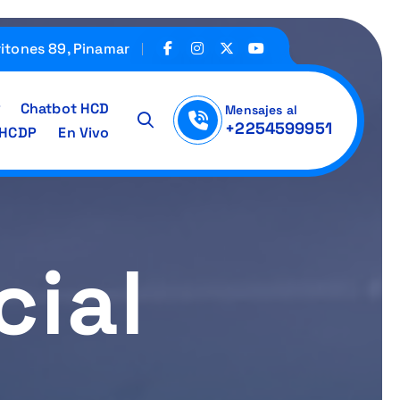
ritones 89, Pinamar
Chatbot HCD
Mensajes al
+2254599951
IHCDP
En Vivo
cial