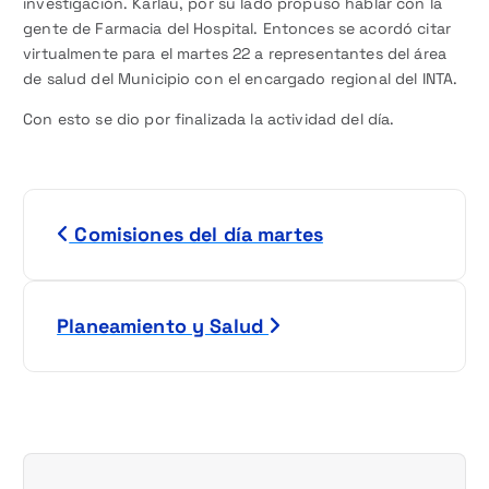
investigación. Karlau, por su lado propuso hablar con la
gente de Farmacia del Hospital. Entonces se acordó citar
virtualmente para el martes 22 a representantes del área
de salud del Municipio con el encargado regional del INTA.
Con esto se dio por finalizada la actividad del día.
N
Comisiones del día martes
a
v
Planeamiento y Salud
e
g
a