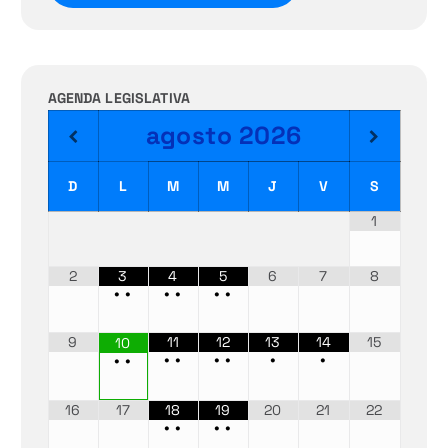
AGENDA LEGISLATIVA
agosto
2026
D
L
M
M
J
V
S
1
2
3
4
5
6
7
8
•
•
•
•
•
•
9
11
12
13
14
15
10
•
•
•
•
•
•
•
•
16
17
18
19
20
21
22
•
•
•
•