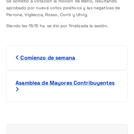
Se sometió a votación la moción de Merlo, resultando
aprobado por nueve votos positivos y las negativas de
Perrone, Vigliecca, Rosso, Conti y Uhrig.
Siendo las 15:15 hs. se dio por finalizada la sesión.
N
Comienzo de semana
a
v
Asamblea de Mayores Contribuyentes
e
g
a
c