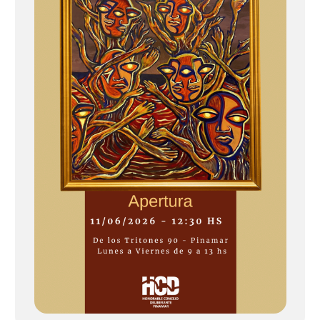
d
a
s