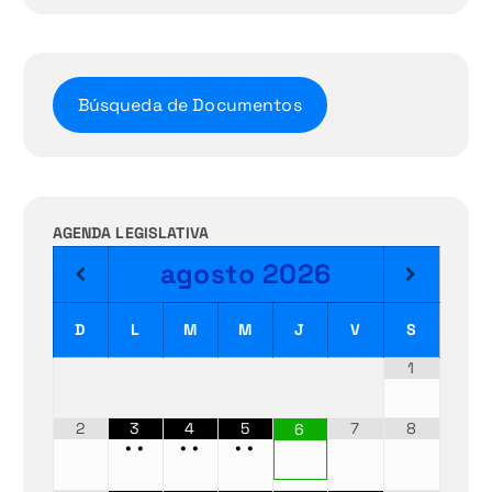
Búsqueda de Documentos
AGENDA LEGISLATIVA
agosto
2026
D
L
M
M
J
V
S
1
2
3
4
5
7
8
6
•
•
•
•
•
•