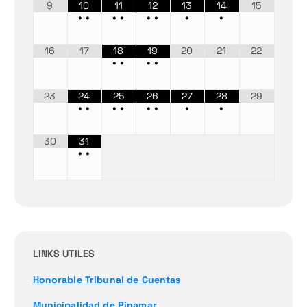
9
10
11
12
13
14
15
•
•
•
•
•
•
•
•
16
17
18
19
20
21
22
•
•
•
•
23
24
25
26
27
28
29
•
•
•
•
•
•
•
•
30
31
•
•
LINKS UTILES
Honorable Tribunal de Cuentas
Municipalidad de Pinamar