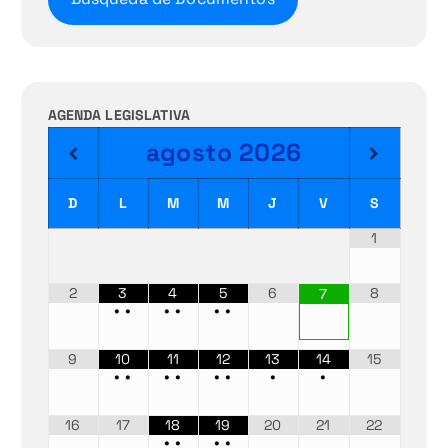
AGENDA LEGISLATIVA
agosto
2026
D
L
M
M
J
V
S
1
2
3
4
5
6
8
7
•
•
•
•
•
•
9
10
11
12
13
14
15
•
•
•
•
•
•
•
•
16
17
18
19
20
21
22
•
•
•
•