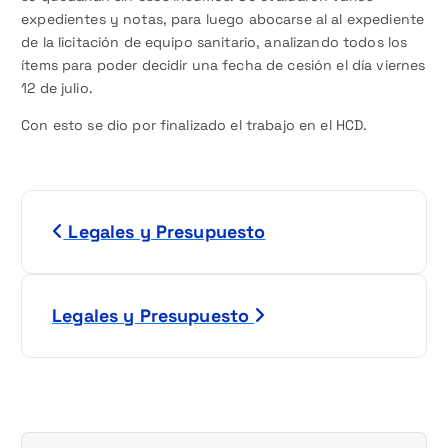
expedientes y notas, para luego abocarse al al expediente
de la licitación de equipo sanitario, analizando todos los
ítems para poder decidir una fecha de cesión el día viernes
12 de julio.
Con esto se dio por finalizado el trabajo en el HCD.
N
Legales y Presupuesto
a
v
Legales y Presupuesto
e
g
a