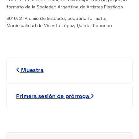
formato de la Sociedad Argentina de Artistas Plásticos
2010: 2° Premio de Grabado, pequeño formato,
Municipalidad de Vicente López, Quinta Trabucco
N
Muestra
a
v
Primera sesión de prórroga
e
g
a