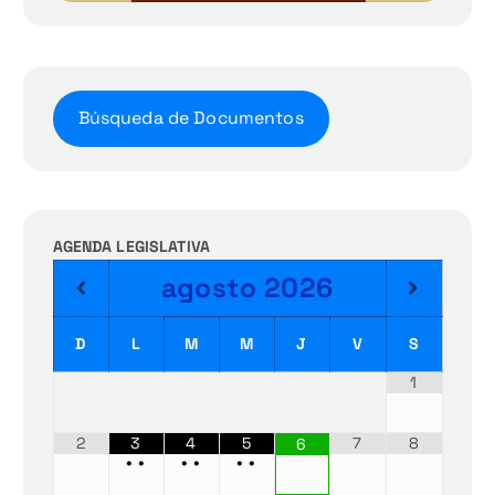
Búsqueda de Documentos
AGENDA LEGISLATIVA
agosto
2026
D
L
M
M
J
V
S
1
2
3
4
5
7
8
6
•
•
•
•
•
•