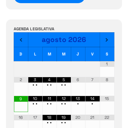
AGENDA LEGISLATIVA
agosto
2026
D
L
M
M
J
V
S
1
2
3
4
5
6
7
8
•
•
•
•
•
•
10
11
12
13
14
15
9
•
•
•
•
•
•
•
•
16
17
18
19
20
21
22
•
•
•
•