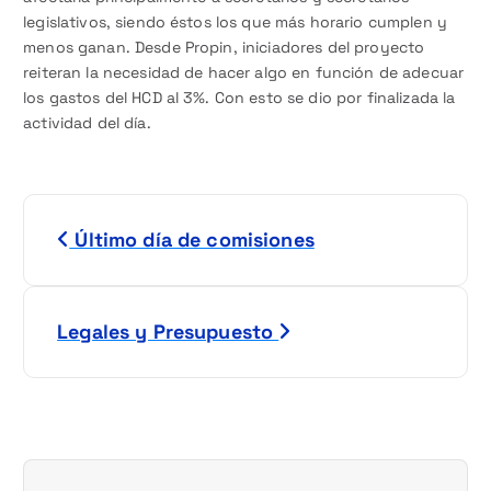
legislativos, siendo éstos los que más horario cumplen y
menos ganan. Desde Propin, iniciadores del proyecto
reiteran la necesidad de hacer algo en función de adecuar
los gastos del HCD al 3%. Con esto se dio por finalizada la
actividad del día.
N
Último día de comisiones
a
v
Legales y Presupuesto
e
g
a